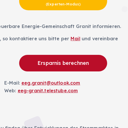
(Experten-Modus)
neuerbare Energie-Gemeinschaft Granit informieren.
 so kontaktiere uns bitte per
Mail
und vereinbare
Ersparnis berechnen
E-Mail:
eeg.
granit
@outlook.com
Web:
eeg-granit.telestube.com
zu finden über Entwicklungen des Strommarktes in