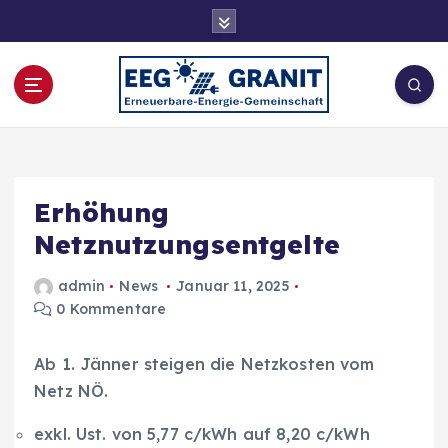
Z
u
m
I
n
h
Erneuerbare Energie-Gemeinschaft
a
l
t
Erhöhung
s
Netznutzungsentgelte
p
r
i
admin
News
Januar 11, 2025
n
0 Kommentare
g
e
Ab 1. Jänner steigen die Netzkosten vom
n
Netz NÖ.
exkl. Ust. von 5,77 c/kWh auf 8,20 c/kWh