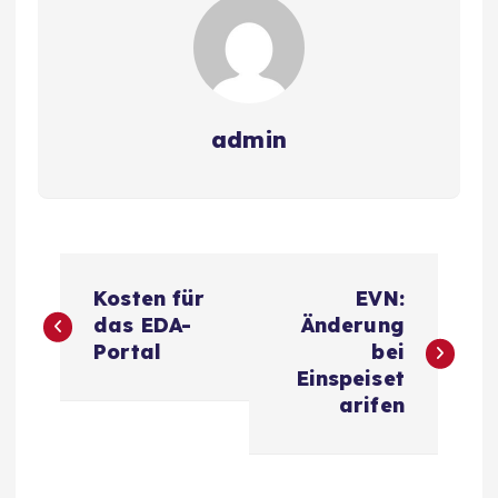
admin
B
Kosten für
EVN:
e
das EDA-
Änderung
Portal
bei
i
Einspeiset
arifen
t
r