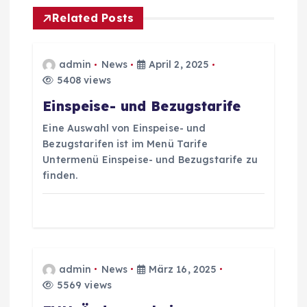
Related Posts
a
g
admin
News
April 2, 2025
5408 views
s
Einspeise- und Bezugstarife
n
Eine Auswahl von Einspeise- und
Bezugstarifen ist im Menü Tarife
a
Untermenü Einspeise- und Bezugstarife zu
finden.
v
i
g
admin
News
März 16, 2025
5569 views
a