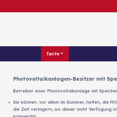
Z
u
m
I
n
h
a
l
Start
Tarife
Energiegemeinsch
t
s
p
Photovoltaikanlagen-Besitzer mit Spe
r
i
Betreiber einer Photovoltaikanlage mit Speiche
n
g
Sie können, vor allem im Sommer, helfen, die M
e
die Zeit verlagern, wo dieser nicht Verfügung 
n
notwendig.